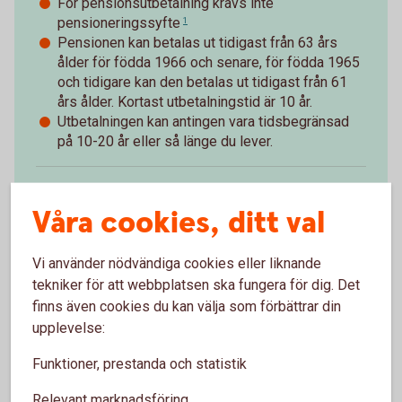
För pensionsutbetalning krävs inte
pensioneringssyfte
1
Pensionen kan betalas ut tidigast från 63 års
ålder för födda 1966 och senare, för födda 1965
och tidigare kan den betalas ut tidigast från 61
års ålder. Kortast utbetalningstid är 10 år.
Utbetalningen kan antingen vara tidsbegränsad
på 10-20 år eller så länge du lever.
Utbetalning av pension förutsätter inte att den
1
Våra cookies, ditt val
anställde avgår ur tjänst. Den anställde får stå
till arbetsmarknadens förfogande.
Tillbaka
Vi använder nödvändiga cookies eller liknande
tekniker för att webbplatsen ska fungera för dig. Det
finns även cookies du kan välja som förbättrar din
upplevelse:
Paus i pågående
Funktioner, prestanda och statistik
pensionsutbetalning
Relevant marknadsföring