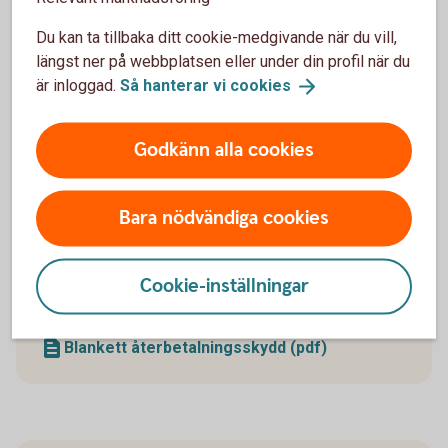
Du kan ta tillbaka ditt cookie-medgivande när du vill,
Du kan enkelt pausa din pensionsutbetalning och
längst ner på webbplatsen eller under din profil när du
även förkorta, förlänga eller ta bort en pågående
är inloggad.
Så hanterar vi
cookies
paus.
Pausa din
pensionsutbetalning
Godkänn alla cookies
Bara nödvändiga cookies
Återbetalningsskydd
Cookie-inställningar
Behöver du
återbetalningsskydd?
Blankett återbetalningsskydd (pdf)