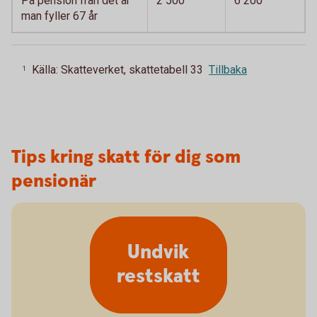
På pension från det år
2 500
6 200
man fyller 67 år
Källa: Skatteverket, skattetabell 33
Tillbaka
1
Tips kring skatt för dig som
pensionär
Undvik
restskatt