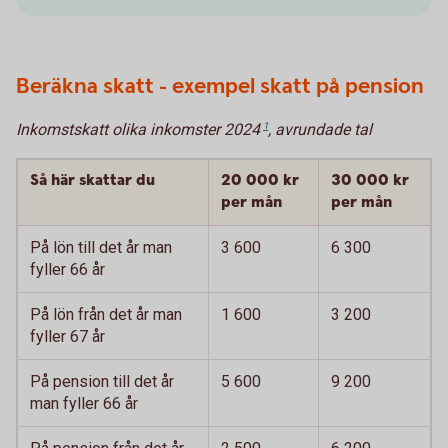
Beräkna skatt - exempel skatt på pension
Inkomstskatt olika inkomster 2024
1
, avrundade tal
Så här skattar du
20 000 kr
30 000 kr
per mån
per mån
På lön till det år man
3 600
6 300
fyller 66 år
På lön från det år man
1 600
3 200
fyller 67 år
På pension till det år
5 600
9 200
man fyller 66 år