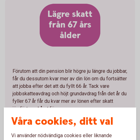
Lägre skatt
från 67 års
ålder
Förutom att din pension blir högre ju längre du jobbar,
får du dessutom kvar mer av din lön om du fortsätter
att jobba efter det att du fyllt 66 år. Tack vare
jobbskatteavdrag och höjt grundavdrag från det år du
fyller 67 år får du kvar mer av lönen efter skatt
jämfört med året före.
Våra cookies, ditt val
- Från det år man fyller 67 år är inkomstskatten lägre
både för de som jobbar och som är pensionärer. Det
Vi använder nödvändiga cookies eller liknande
är alltså ekonomiskt fördelaktigt att jobba efter sin