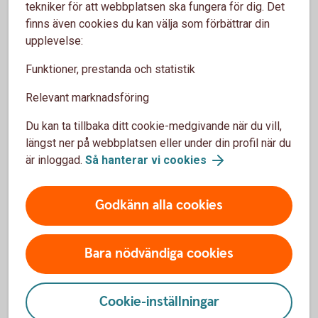
tekniker för att webbplatsen ska fungera för dig. Det
pensionsålder, säger Madelén Falkenhäll,
finns även cookies du kan välja som förbättrar din
Swedbanks hållbarhetsekonom.
upplevelse:
Funktioner, prestanda och statistik
Relevant marknadsföring
Olika typer av skatteavdrag på
Du kan ta tillbaka ditt cookie-medgivande när du vill,
pension och lön
längst ner på webbplatsen eller under din profil när du
är inloggad.
Så hanterar vi cookies
Lön till det år man fyller 66 år
Godkänn alla cookies
Vanligt grundavdrag, jobbskatteavdrag
Lön från det år man fyller 67 år
Bara nödvändiga cookies
Förhöjt grundavdrag, förhöjt jobbskatteavdrag
Pension till det år man fyller 66 år
Cookie-inställningar
Vanligt grundavdrag