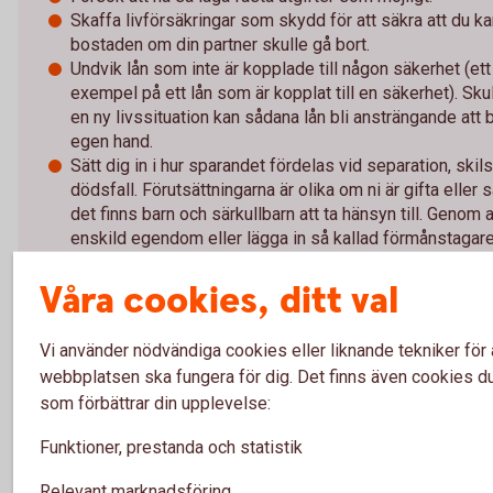
Skaffa livförsäkringar som skydd för att säkra att du ka
bostaden om din partner skulle gå bort.
Undvik lån som inte är kopplade till någon säkerhet (et
exempel på ett lån som är kopplat till en säkerhet). Sku
en ny livssituation kan sådana lån bli ansträngande att 
egen hand.
Sätt dig in i hur sparandet fördelas vid separation, ski
dödsfall. Förutsättningarna är olika om ni är gifta elle
det finns barn och särkullbarn att ta hänsyn till. Genom
enskild egendom eller lägga in så kallad förmånstagar
olika sätt skydda sparandet.
Våra cookies, ditt val
Vi använder nödvändiga cookies eller liknande tekniker för 
Andra läser också
webbplatsen ska fungera för dig. Det finns även cookies du
som förbättrar din upplevelse:
Funktioner, prestanda och statistik
Så undviker ni onödiga gräl om pengar
Relevant marknadsföring