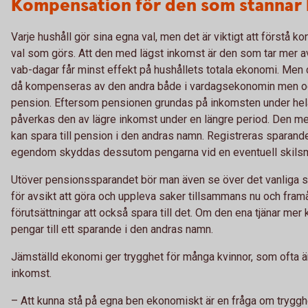
Kompensation för den som stanna
Varje hushåll gör sina egna val, men det är viktigt att förstå 
val som görs. Att den med lägst inkomst är den som tar mer a
vab-dagar får minst effekt på hushållets totala ekonomi. Men 
då kompenseras av den andra både i vardagsekonomin men ock
pension. Eftersom pensionen grundas på inkomsten under hela
påverkas den av lägre inkomst under en längre period. Den m
kan spara till pension i den andras namn. Registreras sparand
egendom skyddas dessutom pengarna vid en eventuell skils
Utöver pensionssparandet bör man även se över det vanliga 
för avsikt att göra och uppleva saker tillsammans nu och framå
förutsättningar att också spara till det. Om den ena tjänar mer
pengar till ett sparande i den andras namn.
Jämställd ekonomi ger trygghet för många kvinnor, som ofta ä
inkomst.
– Att kunna stå på egna ben ekonomiskt är en fråga om trygghe