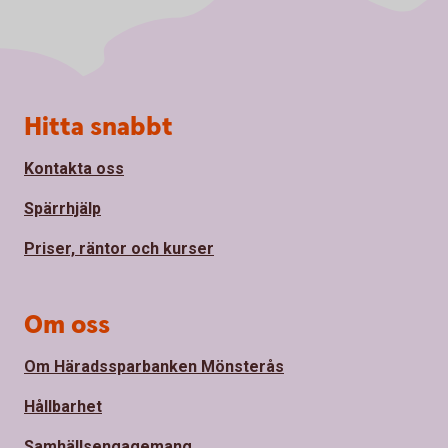
Sidfot
Hitta snabbt
Kontakta oss
Spärrhjälp
Priser, räntor och kurser
Om oss
Om Häradssparbanken Mönsterås
Hållbarhet
Samhällsengagemang