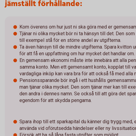
jämställt förhållande:
Kom överens om hur just ni ska göra med er gemensa
Tjänar ni olika mycket bör ni ta hänsyn till det. Den som
till exempel stå för en större andel av utgifterna.
Ta även hänsyn till de mindre utgifterna. Spara kvitton 
för att få en uppfattning om hur mycket det handlar om.
En gemensam ekonomi måste inte innebära att alla peng
samma konto. Men ett gemensamt konto, kopplat till vars
vardagliga inköp kan vara bra för att också få med alla m
Pensionssparande bör ingå i ett hushålls gemensam
man tjänar olika mycket. Den som tjänar mer kan till exe
den andra i dennes namn. Se också till att göra det spara
egendom för att skydda pengarna.
Spara ihop till ett sparkapital du känner dig trygg med, e
använda vid oförutsedda händelser eller ny livssituatio
Försök att ha så låga fasta utgifter som möjligt.