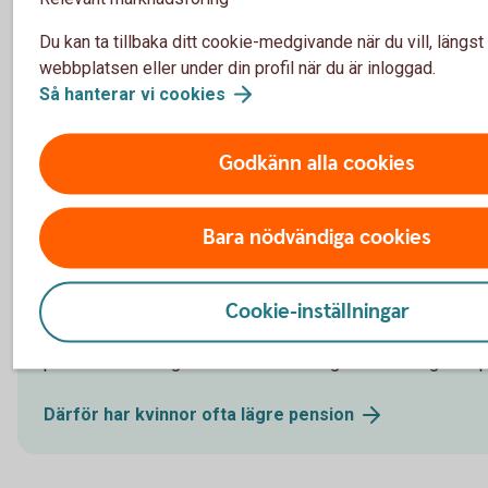
Nästan alla som bor tillsammans med sin partner har en
Du kan ta tillbaka ditt cookie-medgivande när du vill, längst
ekonomi på något sätt, men det är inte alltid lätt att komm
webbplatsen eller under din profil när du är inloggad.
undviker ni onödiga gräl.
Så hanterar vi
cookies
Slipp onödiga bråk om
pengar
Godkänn alla cookies
Bara nödvändiga cookies
Därför har kvinnor ofta lägre pension
Cookie-inställningar
Pensionen grundas på hur stora inkomster man haft under 
eftersom kvinnor ofta tjänar mindre än män finns det en del
på för att klara sig ekonomiskt den dagen det är dags för 
Därför har kvinnor ofta lägre
pension