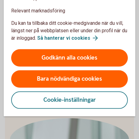
Är priset bra? Kolla upp och jämför
Undvik impulsköp – det är lätt att man ångrar
Relevant marknadsföring
sig efteråt
Du kan ta tillbaka ditt cookie-medgivande när du vill,
längst ner på webbplatsen eller under din profil när du
är inloggad.
Så hanterar vi
cookies
Mauri lär dig hur försäljarna tänker
Godkänn alla cookies
Mauri reder ut vilka knep butikerna använder sig av för att få
oss att konsumera mera i ett avsnitt av YouTube -serien
Pengar & Sånt.
Bara nödvändiga cookies
Se Pengar & Sånt med
Mauri
Cookie-inställningar