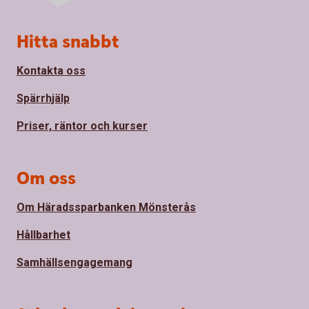
Sidfot
Hitta snabbt
Kontakta oss
Spärrhjälp
Priser, räntor och kurser
Om oss
Om Häradssparbanken Mönsterås
Hållbarhet
Samhällsengagemang