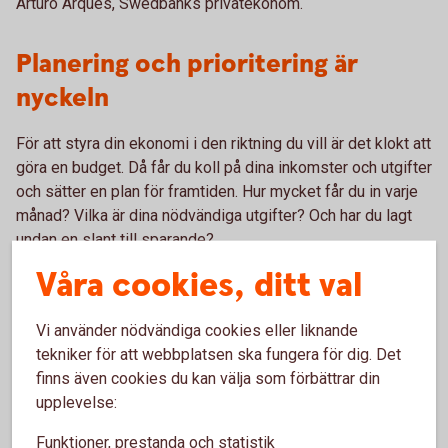
Arturo Arques, Swedbanks privatekonom.
Planering och prioritering är
nyckeln
För att styra din ekonomi i den riktning du vill är det klokt att
göra en budget. Då får du koll på dina inkomster och utgifter
och sätter en plan för framtiden. Hur mycket får du in varje
månad? Vilka är dina nödvändiga utgifter? Och har du lagt
undan en slant till sparande?
Våra cookies, ditt val
När du har gjort detta, då kan det vara dags att fundera på
din övriga konsumtion.
Vi använder nödvändiga cookies eller liknande
tekniker för att webbplatsen ska fungera för dig. Det
finns även cookies du kan välja som förbättrar din
upplevelse:
Prioritera det du behöver
Ha koll på de psykologiska säljknepen
Funktioner, prestanda och statistik