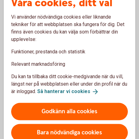
Våra cookies, ditt val
Hemförsäkring
Vi använder nödvändiga cookies eller liknande
tekniker för att webbplatsen ska fungera för dig. Det
finns även cookies du kan välja som förbättrar din
upplevelse:
Funktioner, prestanda och statistik
Skatteverket om uthyrning
Relevant marknadsföring
Skatteverkets information om skatter på uthyrning av
privatbostad
Du kan ta tillbaka ditt cookie-medgivande när du vill,
längst ner på webbplatsen eller under din profil när du
Skatter på uthyrning av privatbostad
är inloggad.
Så hanterar vi
cookies
(skatteverket.se)
Godkänn alla cookies
Bara nödvändiga cookies