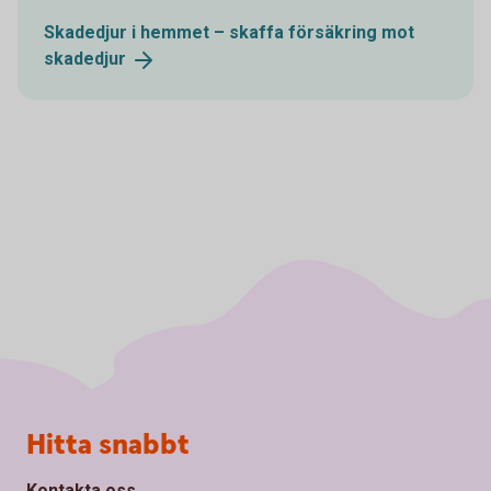
Skadedjur i hemmet – skaffa försäkring mot
skadedjur
Sidfot
Hitta snabbt
Kontakta oss