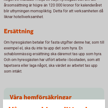
årsomsättning är högre än 120 000 kronor för kalenderåret
blir uthyrningen momspliktig. Detta för att verksamheten då
liknar hotellverksamhet.
Ersättning
Om hyresgästen betalar för fasta utgifter denne har, som till
exempel el, ska du inte ta upp det som hyra. En
schablonmässig ersättning ska däremot tas upp som hyra.
Och om hyresgästen har utfört arbete i bostaden, som att
tapetsera eller laga något, ska värdet av arbetet tas upp
som intäkt.
Våra hemförsäkringar
Vilken är den bästa hemförsäkringen för dig?