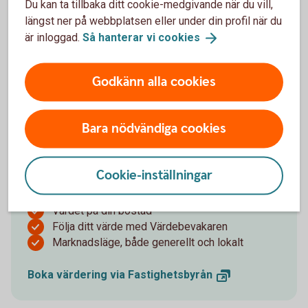
Du kan ta tillbaka ditt cookie-medgivande när du vill,
längst ner på webbplatsen eller under din profil när du
är inloggad.
Så hanterar vi
cookies
Värdera din bostad
Godkänn alla cookies
Det finns flera skäl att hålla koll på värdet av din
Bara nödvändiga cookies
bostad. Kanske planerar du att sälja, vill hålla dig
uppdaterad om värdet, eller behöver
värderingsinformation för lån. Vid ett möte med våra
Cookie-inställningar
mäklare kommer ni prata om:
Värdet på din bostad
Följa ditt värde med Värdebevakaren
Marknadsläge, både generellt och lokalt
Boka värdering via
Fastighetsbyrån