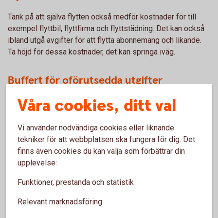
Tänk på att själva flytten också medför kostnader för till
exempel flyttbil, flyttfirma och flyttstädning. Det kan också
ibland utgå avgifter för att flytta abonnemang och likande.
Ta höjd för dessa kostnader, det kan springa iväg.
Buffert för oförutsedda utgifter
Våra cookies, ditt val
Det är svårt att tänka på allt när man köper ett hus. Därför
kan det vara bra att även ha en buffert för oförutsedda
utgifter.
Vi använder nödvändiga cookies eller liknande
tekniker för att webbplatsen ska fungera för dig. Det
finns även cookies du kan välja som förbättrar din
upplevelse:
Funktioner, prestanda och statistik
Boka en kostnadsfri
Relevant marknadsföring
värdering!