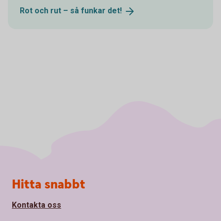
Rot och rut – så funkar
det!
Sidfot
Hitta snabbt
Kontakta oss