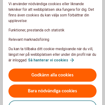
Vi använder nödvändiga cookies eller liknande
tekniker för att webbplatsen ska fungera för dig. Det
5 tips när du flyttar
finns även cookies du kan välja som förbättrar din
upplevelse:
Adressändra
Funktioner, prestanda och statistik
Vill du fortfarande få post? Gör adressändring
och för över eller säg upp prenumerationer
Relevant marknadsföring
som är knutna till den gamla bostaden.
Du kan ta tillbaka ditt cookie-medgivande när du vill,
Se till att ha en buffert
längst ner på webbplatsen eller under din profil när du
Det är viktigt att ha en buffert för oförutsägbara
är inloggad.
Så hanterar vi
cookies
händelser.
Avtal och abonnemang
Godkänn alla cookies
Ändra eller säg upp abonnemang. Informera om
din flytt till leverantörer av elbolag, gas,
Bara nödvändiga cookies
vatten/avlopp, fjärrvärme, sophämtning.
Fixa flytthjälp
Dags att ringa vännerna och locka med