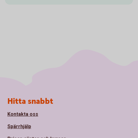
Sidfot
Hitta snabbt
Kontakta oss
Spärrhjälp