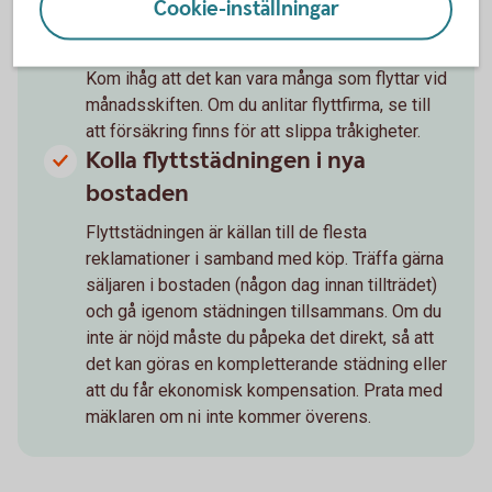
Cookie-inställningar
flyttpizza? Flyttar du själv är det bra att ha god
framförhållning om släp eller lastbil ska hyras.
Kom ihåg att det kan vara många som flyttar vid
månadsskiften. Om du anlitar flyttfirma, se till
att försäkring finns för att slippa tråkigheter.
Kolla flyttstädningen i nya
bostaden
Flyttstädningen är källan till de flesta
reklamationer i samband med köp. Träffa gärna
säljaren i bostaden (någon dag innan tillträdet)
och gå igenom städningen tillsammans. Om du
inte är nöjd måste du påpeka det direkt, så att
det kan göras en kompletterande städning eller
att du får ekonomisk kompensation. Prata med
mäklaren om ni inte kommer överens.