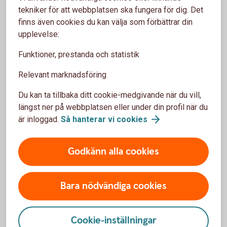
Tips!
tekniker för att webbplatsen ska fungera för dig. Det
finns även cookies du kan välja som förbättrar din
upplevelse:
Funktioner, prestanda och statistik
Relevant marknadsföring
Du kan ta tillbaka ditt cookie-medgivande när du vill,
längst ner på webbplatsen eller under din profil när du
är inloggad.
Så hanterar vi
cookies
Vill du börja använda kortet innan du
Godkänn alla cookies
fått det?
Om du vill använda ditt nya bankkort Mastercard
Bara nödvändiga cookies
innan du fått det hemskickat, kan du lägga till det i en
digital plånbok (Wallet), till exempel Apple Pay,
Samsung Pay och Swedbank Plånbok. Du kan enkelt
Cookie-inställningar
ansluta ditt kort till en Wallet direkt efter beställning.