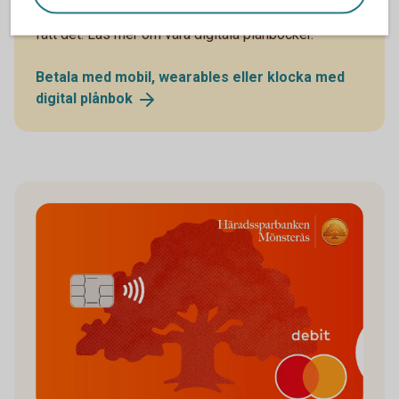
Därefter kan du börja handla med kortet utan att ha
fått det. Läs mer om våra digitala plånböcker.
Betala med mobil, wearables eller klocka med
digital
plånbok