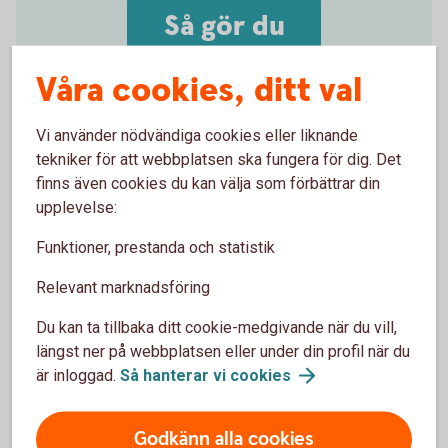
Så gör du
Våra cookies, ditt val
Vi använder nödvändiga cookies eller liknande
tekniker för att webbplatsen ska fungera för dig. Det
Aktivera kortet i butik eller
finns även cookies du kan välja som förbättrar din
uttagsautomat
upplevelse:
Valde du PIN-kod själv när du beställde ditt nya
Funktioner, prestanda och statistik
kort? Eller har du fått ett ersättningskort med samma
Relevant marknadsföring
PIN-kod som ditt tidigare kort? Då kan du börja
använda kortet direkt i uttagsautomat eller butik. Du
Du kan ta tillbaka ditt cookie-medgivande när du vill,
gör det genom att stoppa in kortet i kortläsaren och
längst ner på webbplatsen eller under din profil när du
ange din PIN-kod. Därefter kan du blippa kortet som
är inloggad.
Så hanterar vi
cookies
vanligt.
Godkänn alla cookies