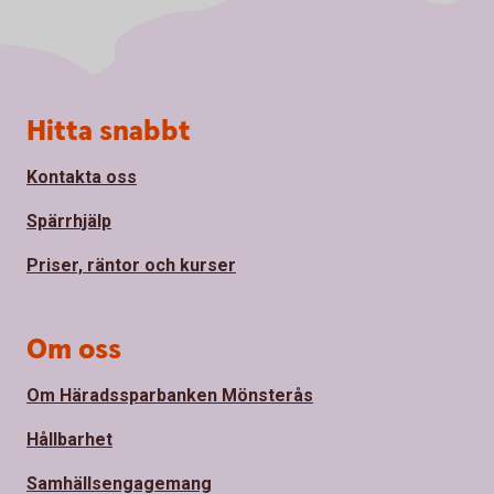
Sidfot
Hitta snabbt
Kontakta oss
Spärrhjälp
Priser, räntor och kurser
Om oss
Om Häradssparbanken Mönsterås
Hållbarhet
Samhällsengagemang