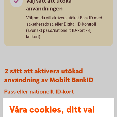
Välj sätt att utöka
användningen
Välj om du vill aktivera utökat BankID med
säkerhetsdosa eller Digital ID-kontroll
(svenskt pass/nationellt ID-kort - ej
körkort).
2 sätt att aktivera utökad
användning av Mobilt BankID
Pass eller nationellt ID-kort
Du har väl inte missat att du kan aktivera utökat BankID
Våra cookies, ditt val
genom att fotografera ditt svenska pass eller nationella ID-
kort? Med Digital ID-kontroll går det snabbt och smidigt!