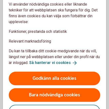
Vi använder nödvändiga cookies eller liknande
Digital
ID-kontroll
tekniker för att webbplatsen ska fungera för dig. Det
finns även cookies du kan välja som förbättrar din
upplevelse:
Säkerhetsdosa
Funktioner, prestanda och statistik
Du kan skaffa en ny säkerhetsdosa på något av våra
Relevant marknadsföring
bankkontor. Ta med legitimation och din gamla dosa, om
den slutat fungera.
Du kan ta tillbaka ditt cookie-medgivande när du vill,
längst ner på webbplatsen eller under din profil när du
Säkerhetsdosor
är inloggad.
Så hanterar vi
cookies
Godkänn alla cookies
Utökat BankID – vanliga frågor och
Bara nödvändiga cookies
svar