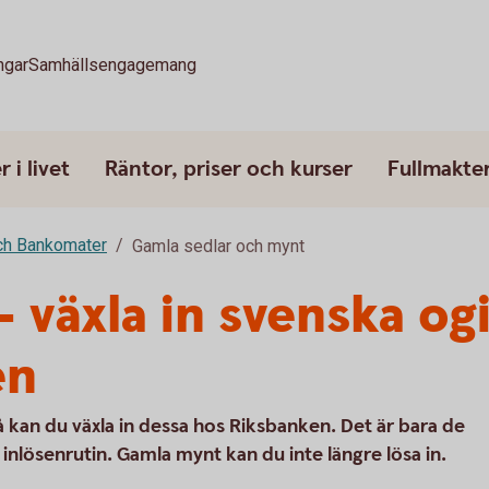
ngar
Samhällsengagemang
 i livet
Räntor, priser och kurser
Fullmakte
ch Bankomater
Gamla sedlar och mynt
 växla in svenska ogi
en
å kan du växla in dessa hos Riksbanken. Det är bara de
 inlösenrutin. Gamla mynt kan du inte längre lösa in.