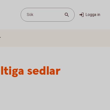
Sök
Logga in
r
ltiga sedlar