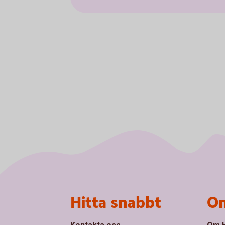
Sidfot
Hitta snabbt
Om