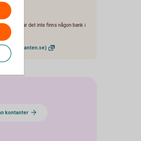
ge - ofta där det inte finns någon bank i
mater
(kontanten.se)
an kontanter