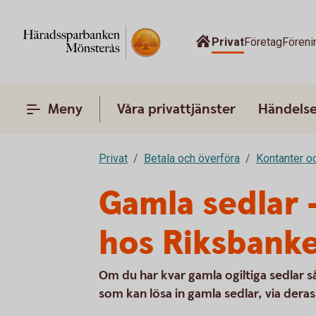
Privat
Företag
Föreni
Meny
Våra privattjänster
Händelser
Privat
Betala och överföra
Kontanter o
Gamla sedlar –
hos Riksbank
Om du har kvar gamla ogiltiga sedlar s
som kan lösa in gamla sedlar, via deras