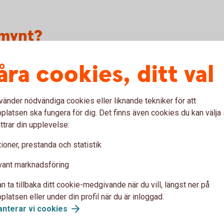
 mynt?
 har inte längre något värde. Därmed kan du
åra cookies, ditt val
 Riksbanken.
 sedlar och mynt på Riksbankens webbplats
vänder nödvändiga cookies eller liknande tekniker för att
latsen ska fungera för dig. Det finns även cookies du kan välj
 och mynt
(kundo.se)
ttrar din upplevelse:
ioner, prestanda och statistik
vant marknadsföring
 Här hittar du Bankomater och
n ta tillbaka ditt cookie-medgivande när du vill, längst ner på
r
latsen eller under din profil när du är inloggad.
anterar vi
cookies