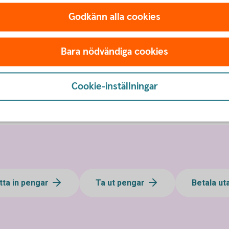
Godkänn alla cookies
Kontanten
som är privatkund hos oss
Cirka 450 automater i Sveri
Bara nödvändiga cookies
närheten.
at.se)
Kontantens uttagsauto
Cookie-inställningar
tta in pengar
Ta ut pengar
Betala ut