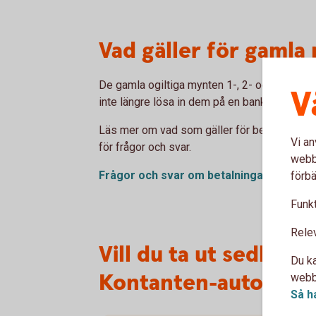
Vad gäller för gamla
De gamla ogiltiga mynten 1-, 2- och 5-kronor
V
inte längre lösa in dem på en bank eller hos
Läs mer om vad som gäller för betalningar,
Vi an
för frågor och svar.
webbp
Frågor och svar om betalningar, sedlar
förbä
Funkt
Rele
Vill du ta ut sedlar?
Du ka
Kontanten-automate
webbp
Så h