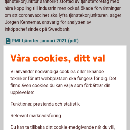
tjänstekonjunktur sannolikt stöttad av tjänsteföretag med
nära koppling till industrin men också ökade förväntningar
om att coronavaccinet ska lyfta tjänstekonjunkturen, säger
Jörgen Kennemar, ansvarig för analysen av
inköpschefsindex på Swedbank.
PMI-tjänster januari 2021 (pdf)
Våra cookies, ditt val
PMI–tjänster ökade till 58,6 i november:
återhämtningen fortsätter
Vi använder nödvändiga cookies eller liknande
tekniker för att webbplatsen ska fungera för dig. Det
Inköpschefsindex för privata tjänstesektorn (PMI–tjänster)
finns även cookies du kan välja som förbättrar din
steg till 58,6 i november från uppreviderade 55,3 i oktober.
upplevelse:
Tjänstekonjunkturen har stärkts ytterligare och för fjärde
månaden i rad är PMI-tjänster över det historiska snittet.
Funktioner, prestanda och statistik
Effekterna av den ökade smittspridningen och hårdare
restriktioner från myndigheter har inte smugit sig in i de
Relevant marknadsföring
större tjänsteföretagen. Samtliga delindex steg i november
Du kan ta tillbaka ditt cookie-medgivande när du vill,
vilket sticker ut jämfört med i eurozonen där PMI-talen