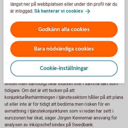
längst ner på webbplatsen eller under din profil när du
backade, säger Jörgen Kennemar, ansvarig för analysen av
är inloggad.
Så hanterar vi
cookies
inköpschefsindex på Swedbank.
Inköpschefsindex för november 2020 (pdf)
Godkänn alla cookies
PMI–tjänster ökade till 55,0 i oktober:
Bara nödvändiga cookies
återhämtningen saktar in
Inköpschefsindex för privata tjänstesektorn (PMI–tjänster)
Cookie-inställningar
steg med måttliga 0,3 indexenheter i oktober till 55,0
jämfört med september. Indexet är i nivå med det historiska
snittet men samtidigt ökar indexet inte i samma takt som
tidigare. Om det är ett tecken på att
konjunkturåterhämtningen i tjänstesektorn håller på att plana
ut eller inte är för tidigt att bedöma men risken för en
avmattning i tjänstekonjunkturen som vi redan har sett i
eurozonen har ökat, säger Jörgen Kennemar ansvarig för
analysen av inköpschefsindex på Swedbank.