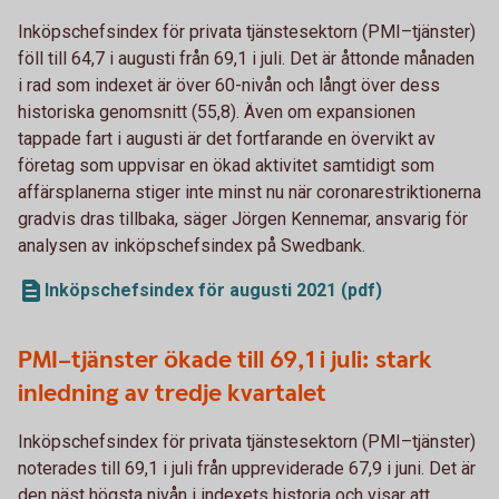
Inköpschefsindex för privata tjänstesektorn (PMI–tjänster)
föll till 64,7 i augusti från 69,1 i juli. Det är åttonde månaden
i rad som indexet är över 60-nivån och långt över dess
historiska genomsnitt (55,8). Även om expansionen
tappade fart i augusti är det fortfarande en övervikt av
företag som uppvisar en ökad aktivitet samtidigt som
affärsplanerna stiger inte minst nu när coronarestriktionerna
gradvis dras tillbaka, säger Jörgen Kennemar, ansvarig för
analysen av inköpschefsindex på Swedbank.
Inköpschefsindex för augusti 2021 (pdf)
PMI–tjänster ökade till 69,1 i juli: stark
inledning av tredje kvartalet
Inköpschefsindex för privata tjänstesektorn (PMI–tjänster)
noterades till 69,1 i juli från uppreviderade 67,9 i juni. Det är
den näst högsta nivån i indexets historia och visar att