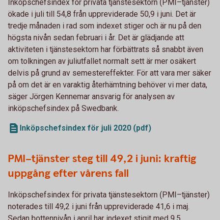
Inköpschefsindex för privata tjänstesektorn (PMI–tjänster)
ökade i juli till 54,8 från uppreviderade 50,9 i juni. Det är
tredje månaden i rad som indexet stiger och är nu på den
högsta nivån sedan februari i år. Det är glädjande att
aktiviteten i tjänstesektorn har förbättrats så snabbt även
om tolkningen av juliutfallet normalt sett är mer osäkert
delvis på grund av semestereffekter. För att vara mer säker
på om det är en varaktig återhämtning behöver vi mer data,
säger Jörgen Kennemar ansvarig för analysen av
inköpschefsindex på Swedbank.
Inköpschefsindex för juli 2020 (pdf)
PMI–tjänster steg till 49,2 i juni: kraftig
uppgång efter vårens fall
Inköpschefsindex för privata tjänstesektorn (PMI–tjänster)
noterades till 49,2 i juni från uppreviderade 41,6 i maj.
Sedan bottennivån i april har indexet stigit med 9,5