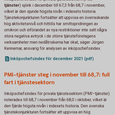
tjänster
) sjönk i december till 67,3 från 68,7 i november,
vilket är den sjunde högsta nivån i indexets historia.
Tjänstekonjunkturen fortsätter att uppvisa en överraskande
hög aktivitetsnivå och hittills har smittspridningen av
omikron och införandet av nya restriktioner inte satt några
stora negativa avtryck i de större tjänsteföretagens
verksamheter men nedåtriskerna har ökat, säger Jörgen
Kennemar, ansvarig för analysen av inköpschefsindex.
Inköpschefsindex för december 2021 (pdf)
PMI–tjänster steg i november till 68,7: full
fart i tjänstesektorn
Inköpschefsindex för privata tjänstesektorn (PMI–tjänster)
noterades till 68,7 i november från 68,0 i oktober, vilket är
den fjärde högsta nivån i indexets historia. Den svenska
tjänstekonjunkturen fortsätter att uppvisa en hög